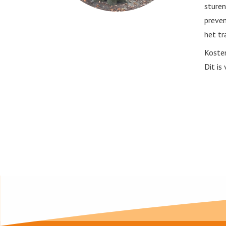
sturen
preven
het tr
Kosten
Dit is