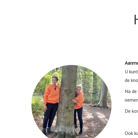
Aanme
U kunt
de kno
Na de 
nemen 
De kos
Ook ku